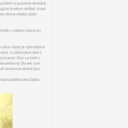
 a urobím si povinné domáce
júce bratom nečítal. Viseli
sme doma všetky diely.
hvíle v našom stane pri
a izba v byte je vyhradená
tniť. S odchodom detí z
yzvania ! Raz sa totiž z
mierumilovný človek som
a už neotvoria dvere bez
totiž paličkovanú čipku.