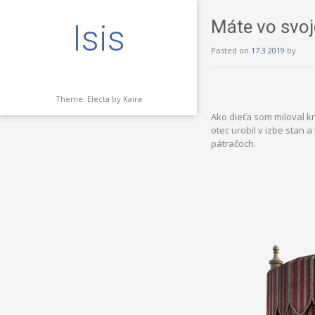
Máte vo svoj
Isis
Posted on
17.3.2019
by
Theme: Electa by
Kaira
Ako dieťa som miloval kn
otec urobil v izbe stan 
pátračoch.