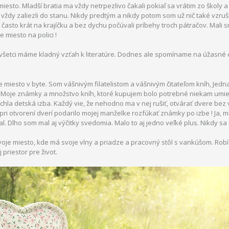
miesto. Mladší bratia ma vždy netrpezlivo čakali pokiaľ sa vrátim zo školy
vždy zaliezli do stanu. Nikdy predtým a nikdy potom som už nič také vzrušu
 často krát na krajíčku a bez dychu počúvali príbehy troch pátračov. Mali 
 miesto na polici !
všetci máme kladný vzťah k literatúre. Dodnes ale spomíname na úžasné c
je
miesto
v byte. Som vášnivým filatelistom a vášnivým čitateľom kníh, Jedn
 Moje známky a množstvo kníh, ktoré kupujem bolo potrebné niekam umies
hla detská izba. Každý vie, že nehodno ma v nej rušiť, otvárať dvere bez v
ri otvorení dverí podarilo mojej manželke rozfúkať známky po izbe ! Ja, 
al. Dlho som mal aj výčitky svedomia. Malo to aj jedno veľké plus. Nikdy s
oje miesto, kde má svoje vlny a priadze a pracovný stôl s vankúšom. Robí 
 priestor pre život.