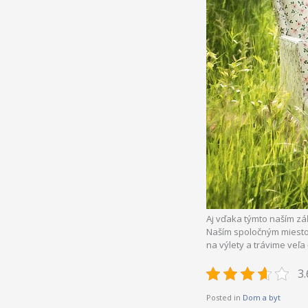
Aj vďaka týmto naším zá
Naším spoločným miestom
na výlety a trávime veľa
3.
Posted in
Dom a byt