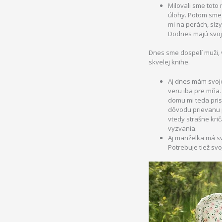
Milovali sme toto 
úlohy. Potom sme 
mi na perách, slzy
Dodnes majú svoje
Dnes sme dospelí muži, 
skvelej knihe.
Aj dnes mám svo
veru iba pre mňa.
domu mi teda prisc
dôvodu prievanu p
vtedy strašne krič
vyzvania.
Aj manželka má sv
Potrebuje tiež svoj