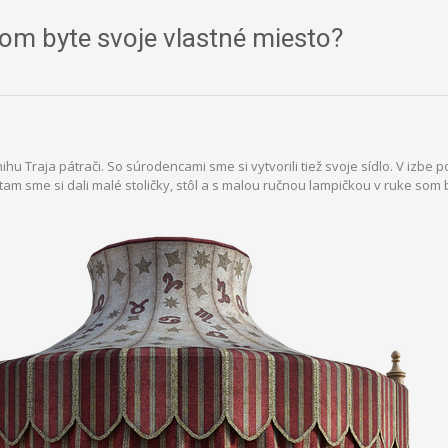
om byte svoje vlastné miesto?
ihu Traja pátrači. So súrodencami sme si vytvorili tiež svoje sídlo. V izbe
a tam sme si dali malé stoličky, stôl a s malou ručnou lampičkou v ruke som 