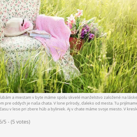
ľubám a miestam v byte máme spolu skvelé manželstvo založené na láske, 
 pre oddych je naša chata. V lone prírody, ďaleko od mesta. Tu prijímame
 času v lese pri zbere húb a byliniek. Aj v chate máme svoje miesto. V kres
6/5 - (5 votes)