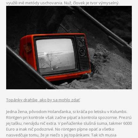
využili iné metódy uschovania. Nuž, človek je tvor výmyselný.
Topánky drahšie, ako by sa mohlo zdať
Jedna žena, pôvodom Holanďanka, si kráča po letisku v Kolumbii.
Röntgen pri kontrole však začne pípať a kontrola spozornie. Prezrú
jej tašku, nenájdu nič extra. V peňaženke slušná suma, takmer 6000
Euro a inak nič podozrivé. No röntgen pípne opäť a všetko
nasvedčuje tomu, že je niečo s jej topánkami. Tak ich musia