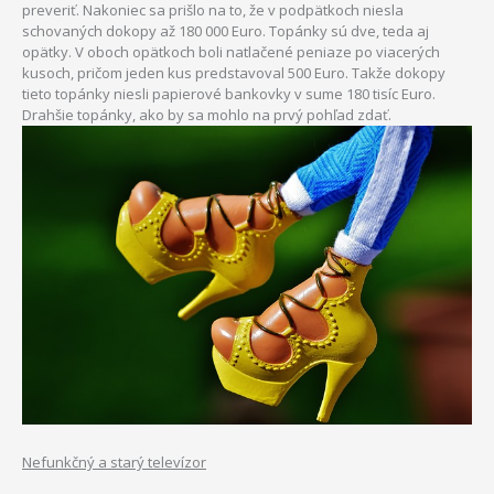
preveriť. Nakoniec sa prišlo na to, že v podpätkoch niesla
schovaných dokopy až 180 000 Euro. Topánky sú dve, teda aj
opätky. V oboch opätkoch boli natlačené peniaze po viacerých
kusoch, pričom jeden kus predstavoval 500 Euro. Takže dokopy
tieto topánky niesli papierové bankovky v sume 180 tisíc Euro.
Drahšie topánky, ako by sa mohlo na prvý pohľad zdať.
Nefunkčný a starý televízor