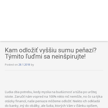
Kam odložiť vyššiu sumu peňazí?
Týmito ľuďmi sa neinšpirujte!
Posted on
28.1.2018
by
Ľudia cítia potrebu, kedy myslia na budúcnosť a túžia po určitej
istote. Zaručiť nám vopred na 100% nikto nič nemôže, no čo sa týka
otázky financií, naše peniaze môžeme odložiť. Niekto ich odkladá
do banky, iný do obálky, ale ľudia, ktorých Vám v článku opíšem,