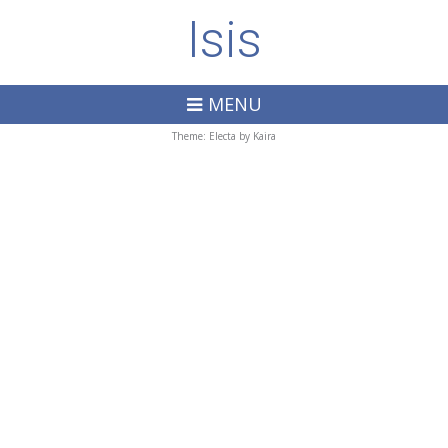
Isis
MENU
Theme: Electa by
Kaira