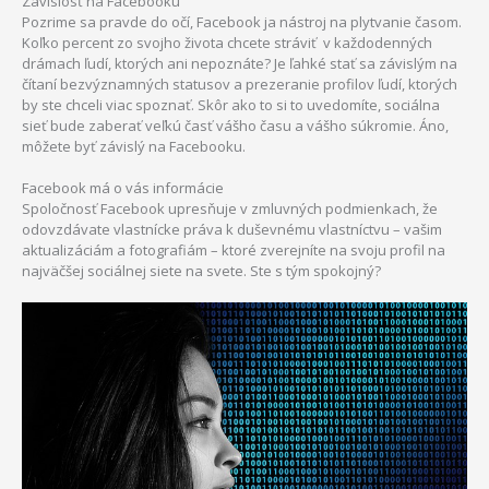
Závislosť na Facebooku
Pozrime sa pravde do očí, Facebook ja nástroj na plytvanie časom.
Koľko percent zo svojho života chcete stráviť v každodenných
drámach ľudí, ktorých ani nepoznáte? Je ľahké stať sa závislým na
čítaní bezvýznamných statusov a prezeranie profilov ľudí, ktorých
by ste chceli viac spoznať. Skôr ako to si to uvedomíte, sociálna
sieť bude zaberať veľkú časť vášho času a vášho súkromie. Áno,
môžete byť závislý na Facebooku.
Facebook má o vás informácie
Spoločnosť Facebook upresňuje v zmluvných podmienkach, že
odovzdávate vlastnícke práva k duševnému vlastníctvu – vašim
aktualizáciám a fotografiám – ktoré zverejníte na svoju profil na
najväčšej sociálnej siete na svete. Ste s tým spokojný?