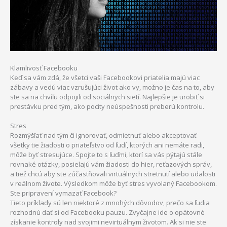
Klamlivosť Facebooku
Keď sa vám zdá, že všetci vaši Facebookovi priatelia majú viac
zábavy a vedú viac vzrušujúci život ako vy, možno je čas na to, aby
ste sa na chvíľu odpojili od sociálnych sietí. Najlepšie je urobiť si
prestávku pred tým, ako pocity neúspešnosti preberú kontrolu.
Stres
Rozmýšľať nad tým či ignorovať, odmietnuť alebo akceptovať
všetky tie žiadosti o priateľstvo od ľudí, ktorých ani nemáte radi,
môže byť stresujúce. Spojte to s ľuďmi, ktorí sa vás pýtajú stále
rovnaké otázky, posielajú vám žiadosti do hier, reťazových správ,
a tiež chcú aby ste zúčastňovali virtuálnych stretnutí alebo udalosti
v reálnom živote. Výsledkom môže byť stres vyvolaný Facebookom.
Ste pripravení vymazať Facebook?
Tieto príklady sú len niektoré z mnohých dôvodov, prečo sa ľudia
rozhodnú dať si od Facebooku pauzu. Zvyčajne ide o opätovné
získanie kontroly nad svojimi nevirtuálnym životom. Ak si nie ste