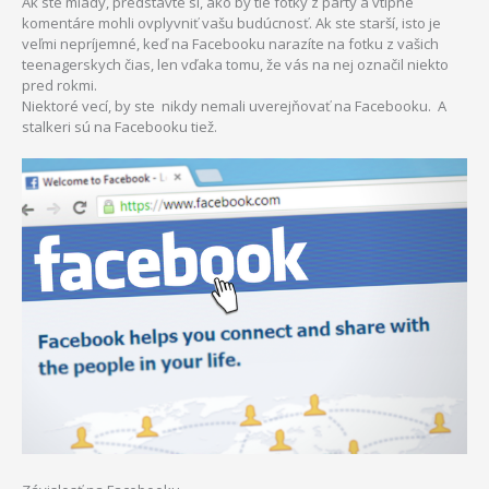
Ak ste mladý, predstavte si, ako by tie fotky z párty a vtipné
komentáre mohli ovplyvniť vašu budúcnosť. Ak ste starší, isto je
veľmi nepríjemné, keď na Facebooku narazíte na fotku z vašich
teenagerskych čias, len vďaka tomu, že vás na nej označil niekto
pred rokmi.
Niektoré vecí, by ste nikdy nemali uverejňovať na Facebooku. A
stalkeri sú na Facebooku tiež.