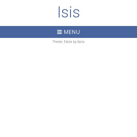
Isis
MENU
Theme: Electa by
Kaira