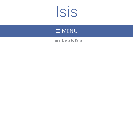
Isis
MENU
Theme: Electa by
Kaira