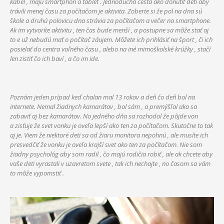
kábel , majú smartphon a tablet . Jednoduchá cesta ako donútiť deti aby
trávili menej času za počítačom je aktivita. Zoberte si že pol na dna sú
škole a druhú polovicu dna strávia za počítačom a večer na smartphone.
Ak im vytvoríte aktivitu , ten čas bude menší , a postupne sa môže stať aj
to e už nebudú mať o počítač záujem. Môžete ich prihlásiť na šport , či ich
posielať do centra voľného času , alebo na iné mimoškolské krúžky , stačí
len zistiť čo ich baví , a čo im ide.
Poznám jeden prípad keď chalan mal 13 rokov a deň čo deň bol na
internete. Nemal žiadnych kamarátov , bol sám , a premýšľal ako sa
zabaviť aj bez kamarátov. No jedného dňa sa rozhodol že pôjde von
a zisťuje že svet vonku je oveľa lepší ako ten za počítačom. Skutočne to tak
aj je. Viem že niektoré deti sa od žiaru monitora nepohnú , ale musíte ich
presvedčiť že vonku je oveľa krajší svet ako ten za počítačom. Nie som
žiadny psychológ aby som radil , čo majú rodičia robiť , ale ak chcete aby
vaše deti vyrastali v uzavretom svete , tak ich nechajte , no časom sa vám
to môže vypomstiť .