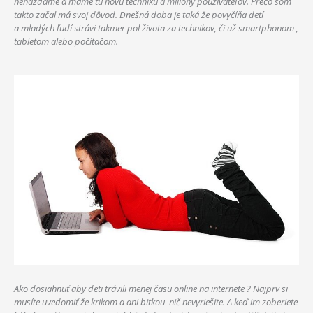
nenazdáme a máme tu novu techniku a milióny používateľov. Prečo som
takto začal má svoj dôvod. Dnešná doba je taká že povyčíňa detí
a mladých ľudí strávi takmer pol života za technikov, či už smartphonom ,
tabletom alebo počítačom.
Ako dosiahnuť aby deti trávili menej času online na internete ? Najprv si
musíte uvedomiť že krikom a ani bitkou
nič nevyriešite. A keď im zoberiete