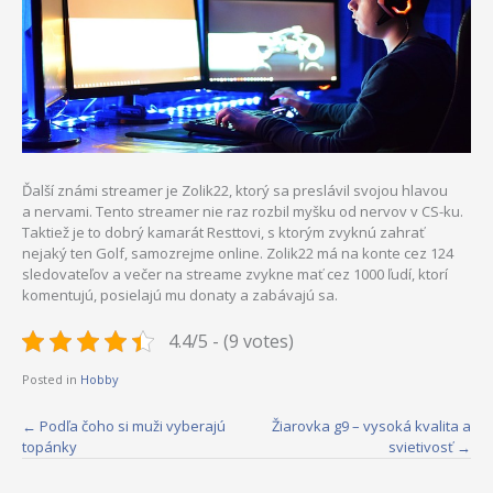
Ďalší známi streamer je Zolik22, ktorý sa preslávil svojou hlavou
a nervami. Tento streamer nie raz rozbil myšku od nervov v CS-ku.
Taktiež je to dobrý kamarát Resttovi, s ktorým zvyknú zahrať
nejaký ten Golf, samozrejme online. Zolik22 má na konte cez 124
sledovateľov a večer na streame zvykne mať cez 1000 ľudí, ktorí
komentujú, posielajú mu donaty a zabávajú sa.
4.4/5 - (9 votes)
Posted in
Hobby
Post
←
Podľa čoho si muži vyberajú
Žiarovka g9 – vysoká kvalita a
topánky
svietivosť
→
navigation