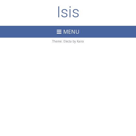
Isis
MENU
Theme: Electa by
Kaira