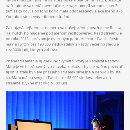
na Youtube sa nedá povedať kto je najznámejší streamer, keďže
tam sa to odvíja od toho koľko máte odoberateľov a aké meno ako
Youtuber ste si vytvorili medzi ľuďmi.
Za najznámejšieho streamera na našej scéne považujeme Restta,
na Twitchi ho nájdeme pod menom resttpowered. Restt streamuje
od roku 2012 a právom je overeným partnerom pre Twitch. Restt
má na Twitchi cez 190 000 sledovateľov a každý večer ho sleduje
cez 3000 ľudí, ktorých zabáva.
Známi streamer je aj 2sekundovymato, ktorý je kamarát Resttovi.
Maťo je veľmi zábavný typ človeka, dokázali by ste naňho pozerať
aj dni a stále by Vám prišli jeho streamy smiešne a nenudili by ste
sa. Maťo má na svojom Twitchi cez 53 000 sledovateľov a na
streame zvykne mať okolo 500 ľudí.