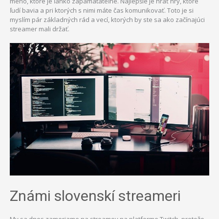
meno, ktoré je ľahko zapamätateľné. Najlepšie je hrať hry, ktoré
ľudí bavia a pri ktorých s nimi máte čas komunikovať. Toto je si
myslím pár základných rád a vecí, ktorých by ste sa ako začínajúci
streamer mali držať.
Známi slovenskí streameri
My sa dnes zameriame na streamov na platforme Twitch, pretože