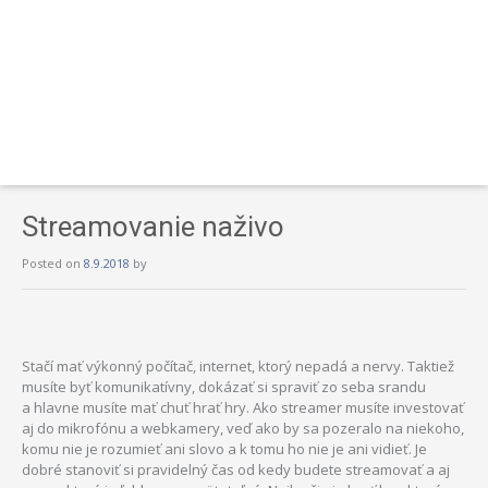
Streamovanie naživo
Posted on
8.9.2018
by
Stačí mať výkonný počítač, internet, ktorý nepadá a nervy. Taktiež
musíte byť komunikatívny, dokázať si spraviť zo seba srandu
a hlavne musíte mať chuť hrať hry. Ako streamer musíte investovať
aj do mikrofónu a webkamery, veď ako by sa pozeralo na niekoho,
komu nie je rozumieť ani slovo a k tomu ho nie je ani vidieť. Je
dobré stanoviť si pravidelný čas od kedy budete streamovať a aj