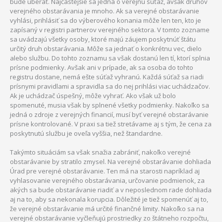
bude uberať. Najčastejšie sa jedná o verejnú súťaž, avšak druhov
verejného obstarávania je mnoho. Ak sa verejné obstarávanie
vyhlási, prihlásiť sa do výberového konania môže len ten, kto je
zapísaný v registri partnerov verejného sektora. V tomto zozname
sa uvádzajú všetky osoby, ktoré majú záujem poskytnúť štátu
určitý druh obstarávania. Môže sa jednať o konkrétnu vec, dielo
alebo službu. Do tohto zoznamu sa však dostanú len tí, ktorí splnia
prísne podmienky. Avšak ani v prípade, ak sa osoba do tohto
registru dostane, nemá ešte súťaž vyhranú. Každá súťaž sa riadi
prísnymi pravidlami a spravidla sa do nej prihlási viac uchádzačov.
Ak je uchádzač úspešný, môže vyhrať. Ako však už bolo
spomenuté, musia však by splnené všetky podmienky. Nakoľko sa
jedná o zdroje z verejných financií, musí byť verejné obstarávanie
prísne kontrolované. V praxi sa tiež stretávame aj s tým, že cena za
poskytnutú službu je oveľa vyššia, než štandardne.
Takýmto situáciám sa však snažia zabrániť, nakoľko verejné
obstarávanie by stratilo zmysel. Na verejné obstarávanie dohliada
Úrad pre verejné obstarávanie. Ten má na starosti napríklad aj
vyhlasovanie verejného obstarávania, určovanie podmienok, za
akých sa bude obstarávanie riadiť a v neposlednom rade dohliada
aj na to, aby sa nekonala korupcia. Dôležité je tiež spomenúť aj to,
že verejné obstarávanie má určité finančné limity. Nakoľko sa na
verejné obstarávanie vyčleňujú prostriedky zo štátneho rozpočtu,