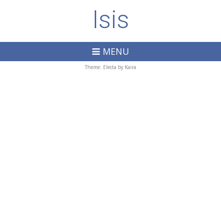
Isis
MENU
Theme: Electa by
Kaira