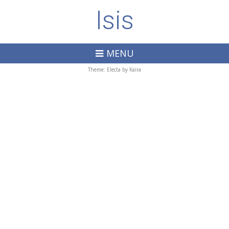
Isis
MENU
Theme: Electa by
Kaira