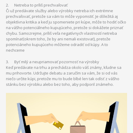
2. Netreba to príliš prechvaľovať
Či už predávate služby alebo výrobky netreba ich extrémne
prechvaľovať, pretože sa vám to môže vypomstiť. Je dôležitá aj
objektívna kritika a keď ju spomeniete pri kúpe, môže to hodiť očko
na vášho potenciálneho kupujúceho, pretože si dokážete priznať
chybu. Samozrejme, príliš veľa negatívnych vlastností netreba
spomínať(okrem toho, že by ani nemali existovať), pretože
potenciáneho kupujúceho môžeme odradiť od kúpy. A to
nechceme
3. Byť milý a neupriamovať pozornosť na výrobky
Keď predávate na trhu a prechádza okolo váš známy, kľudne sa
mu prihovorte. Udržujte debatu a zaručím sa vám, že si od vás
niečo určite kúpi, pretože mu to bude blbé len tak odísť z vášho
stánku bez výrobku alebo bez toho, aby podporil známeho.