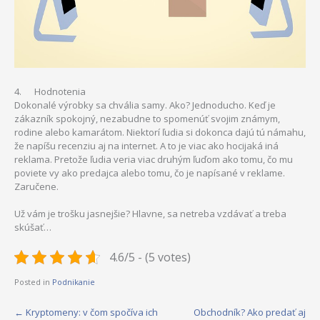
4. Hodnotenia
Dokonalé výrobky sa chvália samy. Ako? Jednoducho. Keď je
zákazník spokojný, nezabudne to spomenúť svojim známym,
rodine alebo kamarátom. Niektorí ľudia si dokonca dajú tú námahu,
že napíšu recenziu aj na internet. A to je viac ako hocijaká iná
reklama. Pretože ľudia veria viac druhým ľuďom ako tomu, čo mu
poviete vy ako predajca alebo tomu, čo je napísané v reklame.
Zaručene.
Už vám je trošku jasnejšie? Hlavne, sa netreba vzdávať a treba
skúšať…
4.6/5 - (5 votes)
Posted in
Podnikanie
Post
←
Kryptomeny: v čom spočíva ich
Obchodník? Ako predať aj