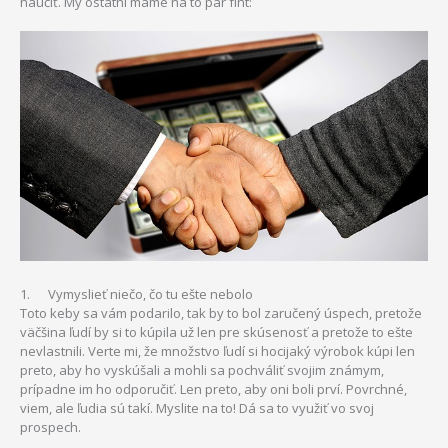
naučiť. My ostatní máme na to pár fínt:
1. Vymyslieť niečo, čo tu ešte nebolo
Toto keby sa vám podarilo, tak by to bol zaručený úspech, pretože
väčšina ľudí by si to kúpila už len pre skúsenosť a pretože to ešte
nevlastnili. Verte mi, že množstvo ľudí si hocijaký výrobok kúpi len
preto, aby ho vyskúšali a mohli sa pochváliť svojim známym,
prípadne im ho odporučiť. Len preto, aby oni boli prví. Povrchné,
viem, ale ľudia sú takí. Myslite na to! Dá sa to využiť vo svoj
prospech.