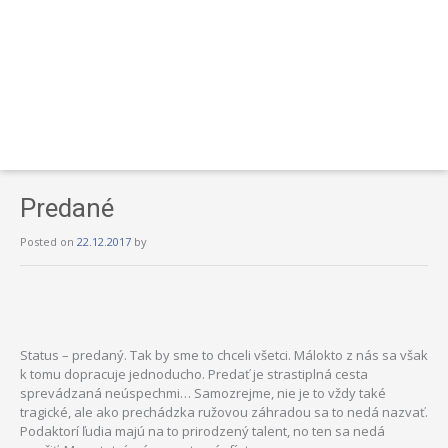
Predané
Posted on
22.12.2017
by
Status – predaný. Tak by sme to chceli všetci. Málokto z nás sa však
k tomu dopracuje jednoducho. Predať je strastiplná cesta
sprevádzaná neúspechmi… Samozrejme, nie je to vždy také
tragické, ale ako prechádzka ružovou záhradou sa to nedá nazvať.
Podaktorí ľudia majú na to prirodzený talent, no ten sa nedá