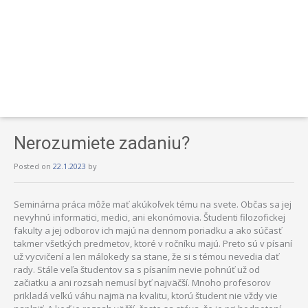
Nerozumiete zadaniu?
Posted on
22.1.2023
by
Seminárna práca môže mať akúkoľvek tému na svete. Občas sa jej
nevyhnú informatici, medici, ani ekonómovia. Študenti filozofickej
fakulty a jej odborov ich majú na dennom poriadku a ako súčasť
takmer všetkých predmetov, ktoré v ročníku majú. Preto sú v písaní
už vycvičení a len málokedy sa stane, že si s témou nevedia dať
rady. Stále veľa študentov sa s písaním nevie pohnúť už od
začiatku a ani rozsah nemusí byť najväčší. Mnoho profesorov
prikladá veľkú váhu najmä na kvalitu, ktorú študent nie vždy vie