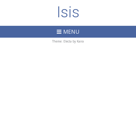
Isis
MENU
Theme: Electa by
Kaira